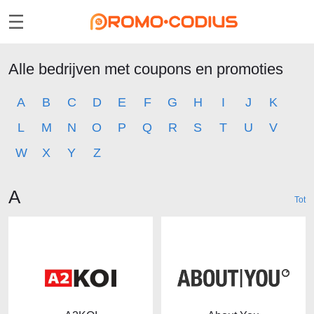
Alle bedrijven met coupons en promoties
A
B
C
D
E
F
G
H
I
J
K
L
M
N
O
P
Q
R
S
T
U
V
W
X
Y
Z
Winkels beginnende met de letter
A
Tot