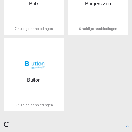
Bulk
Burgers Zoo
7 huidige aanbiedingen
6 huidige aanbiedingen
Butlon
6 huidige aanbiedingen
Winkels beginnende met de letter
C
Tot