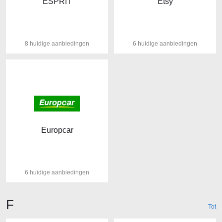
ESPRIT
Etsy
8 huidige aanbiedingen
6 huidige aanbiedingen
Europcar
6 huidige aanbiedingen
Winkels beginnende met de letter
F
Tot