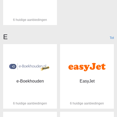
6 huidige aanbiedingen
Winkels beginnende met de letter
E
Tot
e-Boekhouden
EasyJet
6 huidige aanbiedingen
6 huidige aanbiedingen