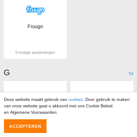
Fruugo
9 huidige aanbiedingen
Winkels beginnende met de letter
G
Tot
Deze website maakt gebruik van
cookies
. Door gebruik te maken
van onze website gaat u akkoord met ons Cookie Beleid
en Algemene Voorwaarden.
G-star
G2A.COM
ACCEPTEREN