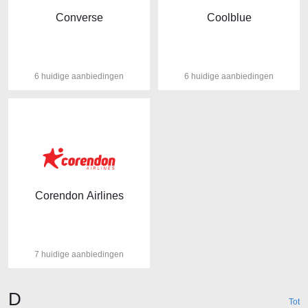
Converse
Coolblue
6 huidige aanbiedingen
6 huidige aanbiedingen
Corendon Airlines
7 huidige aanbiedingen
Winkels beginnende met de letter
D
Tot