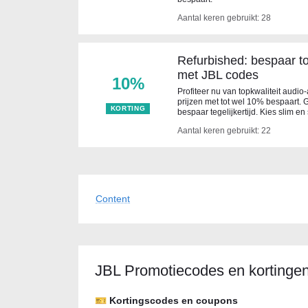
Aantal keren gebruikt: 28
Refurbished: bespaar t
met JBL codes
10%
Profiteer nu van topkwaliteit audi
prijzen met tot wel 10% bespaart. 
KORTING
bespaar tegelijkertijd. Kies slim 
Aantal keren gebruikt: 22
Content
JBL Promotiecodes en kortinge
🎫 Kortingscodes en coupons