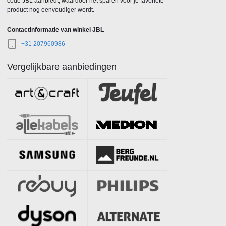
code JBL aanbiedt, waardoor het sparen voor je favoriete
product nog eenvoudiger wordt.
Contactinformatie van winkel JBL
+31 207960986
Vergelijkbare aanbiedingen