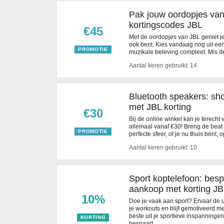
Pak jouw oordopjes va
kortingscodes JBL
€45
Met de oordopjes van JBL geniet je 
ook bent. Kies vandaag nog uit ee
PROMOTIE
muzikale beleving compleet. Mis de
Aantal keren gebruikt: 14
Bluetooth speakers: sh
met JBL korting
€30
Bij de online winkel kan je terecht
allemaal vanaf €30! Breng de beat
PROMOTIE
perfecte sfeer, of je nu thuis bent,
Aantal keren gebruikt: 10
Sport koptelefoon: besp
aankoop met korting J
10%
Doe je vaak aan sport? Ervaar de 
je workouts en blijf gemotiveerd me
beste uit je sportieve inspanninge
KORTING
bespaart.