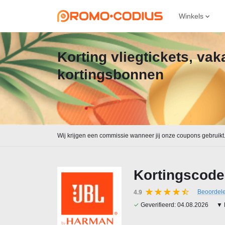
Winkels
Korting vliegtickets, va
kortingsbonnen
Wij krijgen een commissie wanneer jij onze coupons gebruikt
Kortingscode
Beoordel
4.9
✓
Geverifieerd:
04.08.2026
▼ 