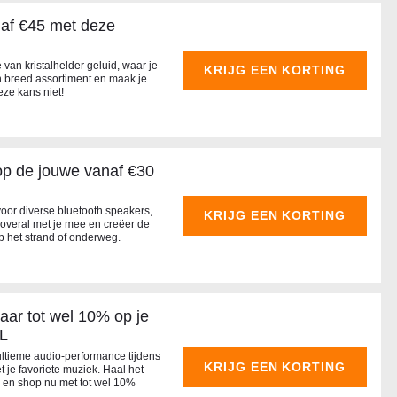
naf €45 met deze
van kristalhelder geluid, waar je
KRIJG EEN KORTING
n breed assortiment en maak je
ze kans niet!
op de jouwe vanaf €30
 voor diverse bluetooth speakers,
KRIJG EEN KORTING
 overal met je mee en creëer de
 op het strand of onderweg.
aar tot wel 10% op je
BL
ultieme audio-performance tijdens
KRIJG EEN KORTING
t je favoriete muziek. Haal het
n en shop nu met tot wel 10%