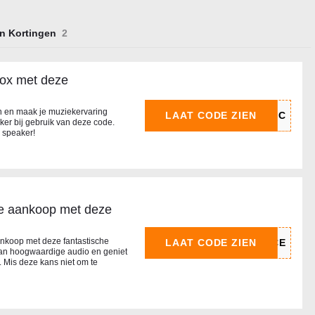
n Kortingen
 box met deze
n en maak je muziekervaring
LAAT CODE ZIEN
ker bij gebruik van deze code.
s speaker!
te aankoop met deze
ankoop met deze fantastische
LAAT CODE ZIEN
an hoogwaardige audio en geniet
 Mis deze kans niet om te