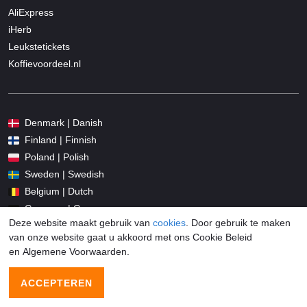
AliExpress
iHerb
Leukstetickets
Koffievoordeel.nl
Denmark | Danish
Finland | Finnish
Poland | Polish
Sweden | Swedish
Belgium | Dutch
Germany | German
Deze website maakt gebruik van
cookies
. Door gebruik te maken
France | French
van onze website gaat u akkoord met ons Cookie Beleid
Italy | Italian
en Algemene Voorwaarden.
Spain | Spanish
United Kingdom | English
ACCEPTEREN
Portugal | Portuguesa