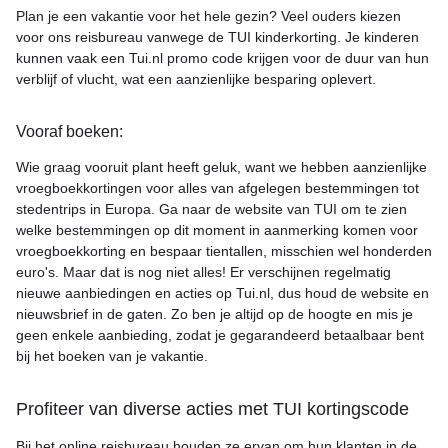
Plan je een vakantie voor het hele gezin? Veel ouders kiezen
voor ons reisbureau vanwege de TUI kinderkorting. Je kinderen
kunnen vaak een Tui.nl promo code krijgen voor de duur van hun
verblijf of vlucht, wat een aanzienlijke besparing oplevert.
Vooraf boeken:
Wie graag vooruit plant heeft geluk, want we hebben aanzienlijke
vroegboekkortingen voor alles van afgelegen bestemmingen tot
stedentrips in Europa. Ga naar de website van TUI om te zien
welke bestemmingen op dit moment in aanmerking komen voor
vroegboekkorting en bespaar tientallen, misschien wel honderden
euro's. Maar dat is nog niet alles! Er verschijnen regelmatig
nieuwe aanbiedingen en acties op Tui.nl, dus houd de website en
nieuwsbrief in de gaten. Zo ben je altijd op de hoogte en mis je
geen enkele aanbieding, zodat je gegarandeerd betaalbaar bent
bij het boeken van je vakantie.
Profiteer van diverse acties met TUI kortingscode
Bij het online reisbureau houden ze ervan om hun klanten in de