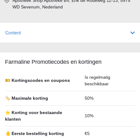
Apotheek Shop Apotheke BV, Erik de Rodeweg 11-13, 5975
WD Sevenum, Nederland
Content
Farmaline Promotiecodes en kortingen
Is regelmatig
🎫 Kortingscodes en coupons
beschikbaar
🏷️ Maximale korting
50%
⭐ Korting voor bestaande
10%
klanten
🤚 Eerste bestelling korting
€5