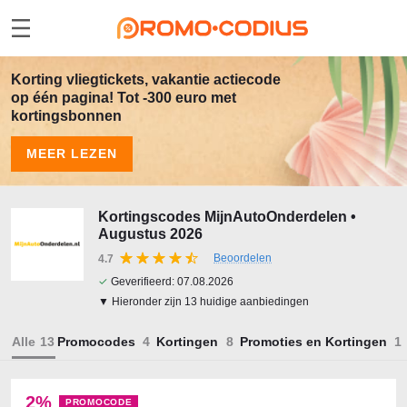
Korting vliegtickets, vakantie actiecode
op één pagina! Tot -300 euro met
kortingsbonnen
MEER LEZEN
Kortingscodes MijnAutoOnderdelen •
Augustus 2026
Beoordelen
4.7
✓
Geverifieerd:
07.08.2026
▼ Hieronder zijn 13 huidige aanbiedingen
Alle
Promocodes
Kortingen
Promoties en Kortingen
2%
PROMOCODE