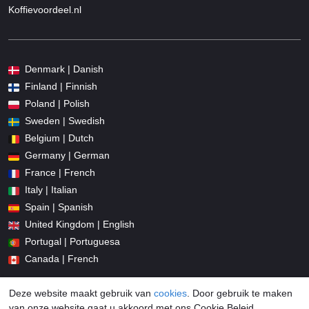
Koffievoordeel.nl
Denmark | Danish
Finland | Finnish
Poland | Polish
Sweden | Swedish
Belgium | Dutch
Germany | German
France | French
Italy | Italian
Spain | Spanish
United Kingdom | English
Portugal | Portuguesa
Canada | French
Deze website maakt gebruik van
cookies
. Door gebruik te maken
van onze website gaat u akkoord met ons Cookie Beleid