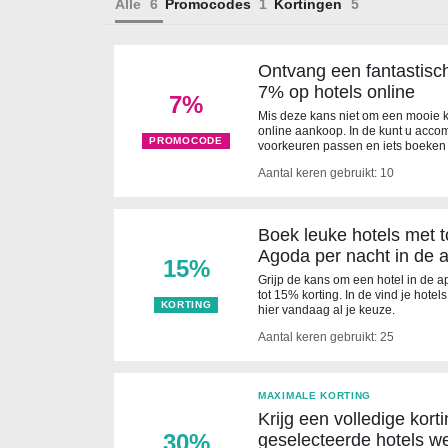
Alle
Promocodes
Kortingen
Ontvang een fantastisc
7% op hotels online
7%
Mis deze kans niet om een ​​mooie 
online aankoop. In de kunt u acco
PROMOCODE
voorkeuren passen en iets boeken d
Aantal keren gebruikt: 10
Boek leuke hotels met to
Agoda per nacht in de 
15%
Grijp de kans om een ​​hotel in de 
tot 15% korting. In de vind je hote
KORTING
hier vandaag al je keuze.
Aantal keren gebruikt: 25
MAXIMALE KORTING
Krijg een volledige kor
30%
geselecteerde hotels we