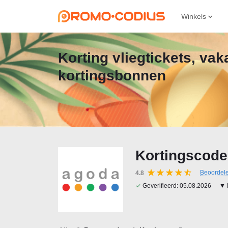
Winkels
Korting vliegtickets, va
kortingsbonnen
Kortingscode
Beoordel
4.8
✓
Geverifieerd:
05.08.2026
▼ 