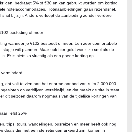
 krijgen, bedraagt 5% of €30 en kan gebruikt worden om korting
ele hotelaccommodaties. Hotelaanbiedingen gaan razendsnel,
 snel bij zijn. Anders verloopt de aanbieding zonder verdere
 €102 besteding of meer
rting wanneer je €102 besteedt of meer. Een zeer comfortabele
tstapje wilt plannen. Maar ook hier geldt weer: zo snel als de
n. Er is niets zo vluchtig als een goede korting op
js verminderd
ing, dat valt te zien aan het enorme aanbod van ruim 2.000.000
ngesloten op verblijven wereldwijd, en dat maakt de site in staat
eer dit seizoen daarom nogmaals van de tijdelijke kortingen van
aar liefst 25%
zen, trips, tours, wandelingen, busreizen en meer heeft ook nog
ve deals die met een sterretje gemarkeerd zijn, komen in