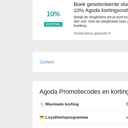
Boek geselecteerde vlu
10% Agoda kortingscod
10%
Bekijk de vliegtickets die je kunt b
dan ooit. Vind de vliegtickets n
KORTING
boeking.
Aantal keren gebruikt: 9
Content
Agoda Promotiecodes en kortin
🏷️ Maximale korting
E
💳 Loyaliteitsprogramma
V