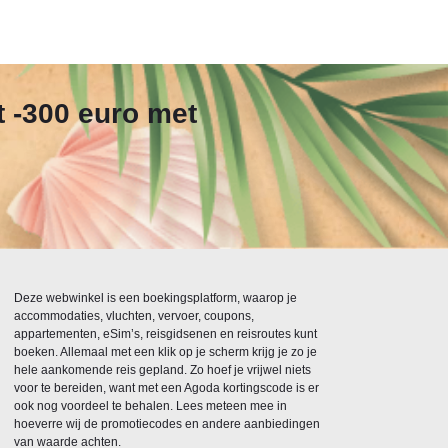
t -300 euro met
Deze webwinkel is een boekingsplatform, waarop je
accommodaties, vluchten, vervoer, coupons,
appartementen, eSim’s, reisgidsenen en reisroutes kunt
boeken. Allemaal met een klik op je scherm krijg je zo je
hele aankomende reis gepland. Zo hoef je vrijwel niets
voor te bereiden, want met een Agoda kortingscode is er
ook nog voordeel te behalen. Lees meteen mee in
hoeverre wij de promotiecodes en andere aanbiedingen
van waarde achten.