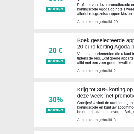
Profiteer van deze promotiecode 
kortingscode Agoda op hotels werel
KORTING
allerlei reisgezelschappen kiezen.
Aantal keren gebruikt: 29
Boek geselecteerde app
20 euro korting Agoda p
20 €
Vindt u appartementen die u kunt
tijdens de reis. Echt goede appart
KORTING
allid met een zeer goede kwaliteit.
Aantal keren gebruikt: 2
Krijg tot 30% korting o
deze week met promot
30%
Groetjes! U vindt de aanbiedinge
kortingscode en kunt uw accommod
KORTING
betere prijs dan ooit tevoren. Bekijk
Aantal keren gebruikt: 3