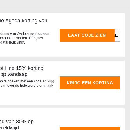
he Agoda korting van
korting van 7% te krijgen op een
LAAT CODE ZIEN
mmodaties vinden die bij uw
at u leuk vindt.
t fijne 15% korting
app vandaag
app te boeken met een code en krijg
KRIJG EEN KORTING
ls van over de hele wereld en maak
ting van 30% op
reldwijd