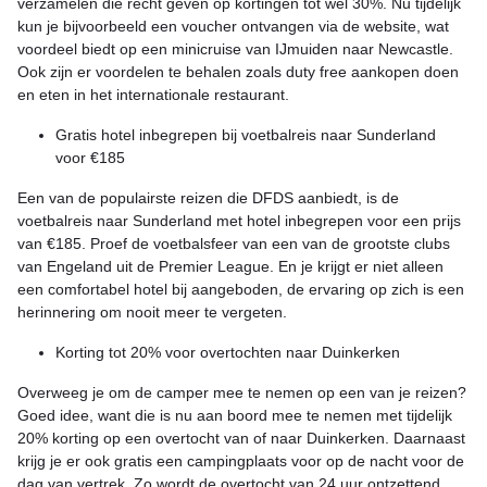
verzamelen die recht geven op kortingen tot wel 30%. Nu tijdelijk
kun je bijvoorbeeld een voucher ontvangen via de website, wat
voordeel biedt op een minicruise van IJmuiden naar Newcastle.
Ook zijn er voordelen te behalen zoals duty free aankopen doen
en eten in het internationale restaurant.
Gratis hotel inbegrepen bij voetbalreis naar Sunderland
voor €185
Een van de populairste reizen die DFDS aanbiedt, is de
voetbalreis naar Sunderland met hotel inbegrepen voor een prijs
van €185. Proef de voetbalsfeer van een van de grootste clubs
van Engeland uit de Premier League. En je krijgt er niet alleen
een comfortabel hotel bij aangeboden, de ervaring op zich is een
herinnering om nooit meer te vergeten.
Korting tot 20% voor overtochten naar Duinkerken
Overweeg je om de camper mee te nemen op een van je reizen?
Goed idee, want die is nu aan boord mee te nemen met tijdelijk
20% korting op een overtocht van of naar Duinkerken. Daarnaast
krijg je er ook gratis een campingplaats voor op de nacht voor de
dag van vertrek. Zo wordt de overtocht van 24 uur ontzettend