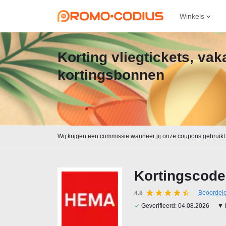
Winkels
Korting vliegtickets, va
kortingsbonnen
Wij krijgen een commissie wanneer jij onze coupons gebruikt
Kortingscode
Beoordel
4.8
✓
Geverifieerd:
04.08.2026
▼ 