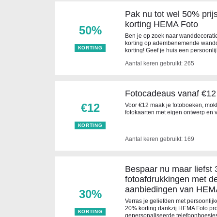
Pak nu tot wel 50% pri
korting HEMA Foto
50%
Ben je op zoek naar wanddecoratie
korting op adembenemende wandd
KORTING
korting! Geef je huis een persoonlij
Aantal keren gebruikt: 265
Fotocadeaus vanaf €12
€12
Voor €12 maak je fotoboeken, mokk
fotokaarten met eigen ontwerp en 
KORTING
Aantal keren gebruikt: 169
Bespaar nu maar liefst 
fotoafdrukkingen met d
aanbiedingen van HEMA
30%
Verras je geliefden met persoonlij
20% korting dankzij HEMA Foto pro
KORTING
gepersonaliseerde telefoonhoesje