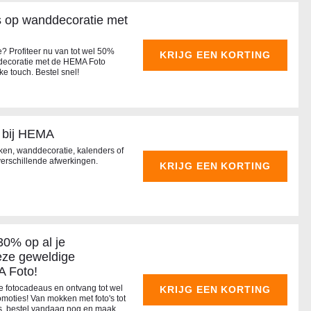
js op wanddecoratie met
? Profiteer nu van tot wel 50%
KRIJG EEN KORTING
ecoratie met de HEMA Foto
ke touch. Bestel snel!
 bij HEMA
en, wanddecoratie, kalenders of
verschillende afwerkingen.
KRIJG EEN KORTING
30% op al je
eze geweldige
 Foto!
ke fotocadeaus en ontvang tot wel
KRIJG EEN KORTING
moties! Van mokken met foto's tot
s, bestel vandaag nog en maak