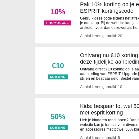
Pak 10% korting op je 
10%
ESPRIT kortingscode
Gebruik deze code tijdens het afr
je aankoop. Bij de website kan je 
PROMOCODE
artikelen voor dames zowel als he
Aantal keren gebruikt: 20
Ontvang nu €10 korting
deze tijdelijke aanbiedi
€10
Ontvang direct €10 korting op je aa
aanbieding van ESPRIT. Upgrade j
KORTING
stijlen en bespaar geld. Bestel va
Aantal keren gebruikt: 10
Kids: bespaar tot wel 5
met esprit korting
50%
Heb je kinderen rond lopen? Dan is
website kan je terecht voor diver
KORTING
en accessoires met tot wel 50% kor
Aantal keren gebruikt: 5