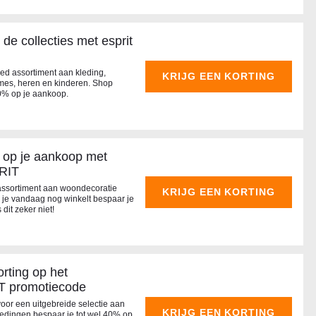
de collecties met esprit
eed assortiment aan kleding,
KRIJG EEN KORTING
mes, heren en kinderen. Shop
0% op je aankoop.
 op je aankoop met
RIT
assortiment aan woondecoratie
KRIJG EEN KORTING
 je vandaag nog winkelt bespaar je
dit zeker niet!
rting op het
T promotiecode
 voor een uitgebreide selectie aan
KRIJG EEN KORTING
edingen bespaar je tot wel 40% op