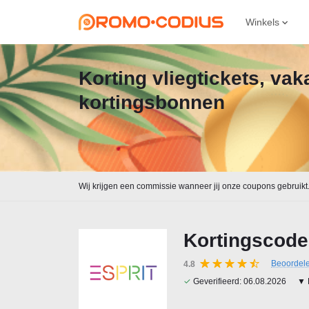
Winkels
Korting vliegtickets, va
kortingsbonnen
Wij krijgen een commissie wanneer jij onze coupons gebruikt
Kortingscode
Beoordel
4.8
✓
Geverifieerd:
06.08.2026
▼ 