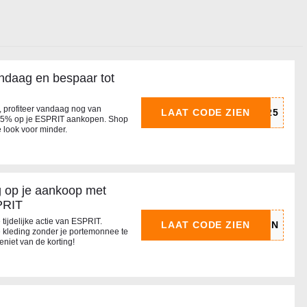
ndaag en bespaar tot
, profiteer vandaag nog van
LAAT CODE ZIEN
 25% op je ESPRIT aankopen. Shop
e look voor minder.
g op je aankoop met
PRIT
ijdelijke actie van ESPRIT.
LAAT CODE ZIEN
e kleding zonder je portemonnee te
niet van de korting!