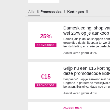
Alle
Promocodes
Kortingen
Dameskleding: shop va
wel 25% op je aankoop
25%
Dames, als je dol op shoppen bent
geweldige deals! Bespaar tot wel
PROMOCODE
trendy kleding en creëer je perfect
Aantal keren gebruikt: 26
Grijp nu een €15 kortin
deze promotiecode ES
€15
Bespaar €15 op je aankoop met de t
Upgrade je garderobe met stijlvoll
PROMOCODE
belasten. Bestel vandaag nog en ge
Aantal keren gebruikt: 14
ALLEEN HIER