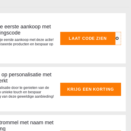
je eerste aankoop met
ingscode
LAAT CODE ZIEN
 je eerste aankoop met deze actie!
iseerde producten en bespaar op
 op personalisatie met
rkt
lisatie door te genieten van de
KRIJG EEN KORTING
n unieke touch en bespaar
nog van deze geweldige aanbieding!
dtrommel met naam met
ing