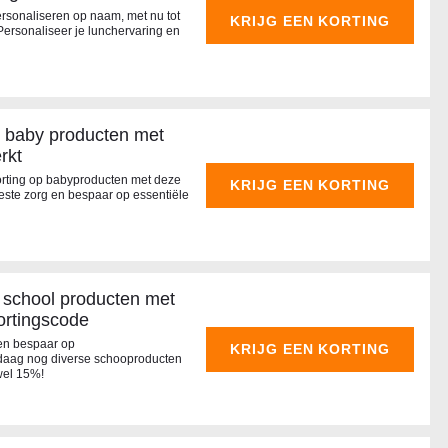
personaliseren op naam, met nu tot
KRIJG EEN KORTING
Personaliseer je lunchervaring en
 baby producten met
rkt
orting op babyproducten met deze
KRIJG EEN KORTING
este zorg en bespaar op essentiële
p school producten met
ortingscode
 en bespaar op
KRIJG EEN KORTING
daag nog diverse schooproducten
wel 15%!