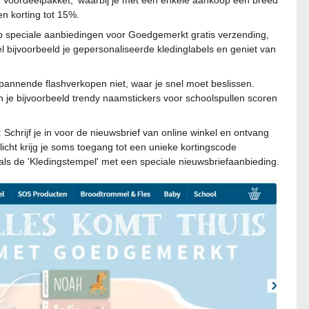
ie Voordeelpakket,' waarbij je met een enkele aankoop een breed
n korting tot 15%.
p speciale aanbiedingen voor Goedgemerkt gratis verzending,
el bijvoorbeeld je gepersonaliseerde kledinglabels en geniet van
spannende flashverkopen niet, waar je snel moet beslissen.
 je bijvoorbeeld trendy naamstickers voor schoolspullen scoren
 Schrijf je in voor de nieuwsbrief van online winkel en ontvang
licht krijg je soms toegang tot een unieke kortingscode
ls de 'Kledingstempel' met een speciale nieuwsbriefaanbieding.