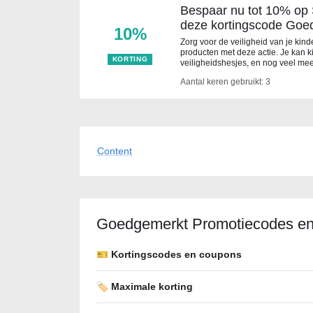
Bespaar nu tot 10% op
deze kortingscode Goe
10%
Zorg voor de veiligheid van je ki
producten met deze actie. Je kan 
KORTING
veiligheidshesjes, en nog veel me
Aantal keren gebruikt: 3
Content
Goedgemerkt Promotiecodes en
🎫 Kortingscodes en coupons
🏷️ Maximale korting