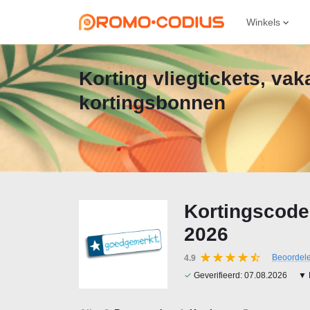
Winkels
Korting vliegtickets, va
kortingsbonnen
Kortingscode
2026
Beoordel
4.9
✓
Geverifieerd:
07.08.2026
▼ 