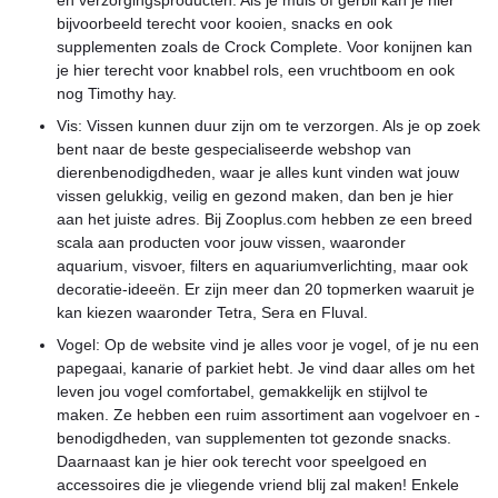
en verzorgingsproducten. Als je muis of gerbil kan je hier
bijvoorbeeld terecht voor kooien, snacks en ook
supplementen zoals de Crock Complete. Voor konijnen kan
je hier terecht voor knabbel rols, een vruchtboom en ook
nog Timothy hay.
Vis: Vissen kunnen duur zijn om te verzorgen. Als je op zoek
bent naar de beste gespecialiseerde webshop van
dierenbenodigdheden, waar je alles kunt vinden wat jouw
vissen gelukkig, veilig en gezond maken, dan ben je hier
aan het juiste adres. Bij Zooplus.com hebben ze een breed
scala aan producten voor jouw vissen, waaronder
aquarium, visvoer, filters en aquariumverlichting, maar ook
decoratie-ideeën. Er zijn meer dan 20 topmerken waaruit je
kan kiezen waaronder Tetra, Sera en Fluval.
Vogel: Op de website vind je alles voor je vogel, of je nu een
papegaai, kanarie of parkiet hebt. Je vind daar alles om het
leven jou vogel comfortabel, gemakkelijk en stijlvol te
maken. Ze hebben een ruim assortiment aan vogelvoer en -
benodigdheden, van supplementen tot gezonde snacks.
Daarnaast kan je hier ook terecht voor speelgoed en
accessoires die je vliegende vriend blij zal maken! Enkele