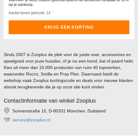
Wanneer je deze coupon gebruikt tijdens het afrekenen bespaar je 10%
op je aankoop.
Aantal keren gebruikt: 14
KRIJG EEN KORTING
Sinds 2007 is Zooplus de plek voor de juiste voer, accessoires en
speelgoed voor jouw huisdier, of je nu een hond, kat of paard hebt.
Kies uit meer dan 10.000 producten van ruim 40 topmerken,
waaronder Rocco, Smilla en Prop Plan. Daarnaast biedt de
webshop vaak Zooplus kortingscode en deals voor nieuwe klanten
alsook terugkerende die je op onze site kunt vinden.
Contactinformatie van winkel Zooplus
Sonnenstraße 15, D-80331 München, Duitsland
service@zooplus.nl