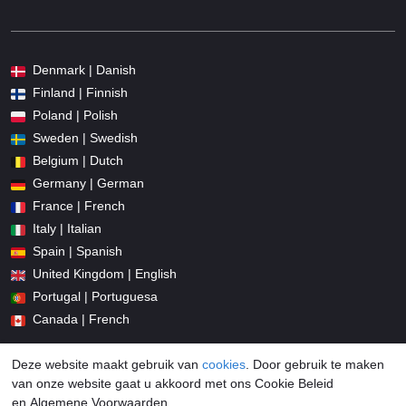
Denmark | Danish
Finland | Finnish
Poland | Polish
Sweden | Swedish
Belgium | Dutch
Germany | German
France | French
Italy | Italian
Spain | Spanish
United Kingdom | English
Portugal | Portuguesa
Canada | French
Deze website maakt gebruik van
cookies
. Door gebruik te maken
van onze website gaat u akkoord met ons Cookie Beleid
en Algemene Voorwaarden.