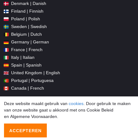
Denmark | Danish
Finland | Finnish
Poland | Polish
Sweden | Swedish
Belgium | Dutch
Germany | German
France | French
Italy | Italian
Spain | Spanish
United Kingdom | English
Portugal | Portuguesa
Canada | French
Deze website maakt gebruik van
cookies
. Door gebruik te maken
van onze website gaat u akkoord met ons Cookie Beleid
en Algemene Voorwaarden.
© 2026 Promocodius.nl All Rights Reserved
ACCEPTEREN