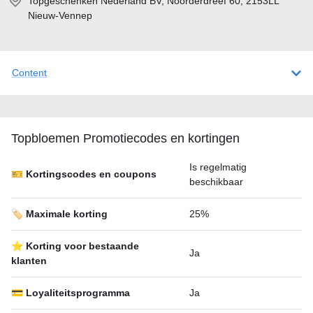
Topgeschenken Nederland BV, Noorderdreef 60, 2153LL
Nieuw-Vennep
Content
Topbloemen Promotiecodes en kortingen
Is regelmatig
🎫 Kortingscodes en coupons
beschikbaar
🏷️ Maximale korting
25%
⭐ Korting voor bestaande
Ja
klanten
💳 Loyaliteitsprogramma
Ja