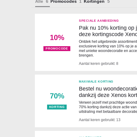
Alle
Promocodes
Kortingen
SPECIALE AANBIEDING
Pak nu 10% korting op 
deze kortingscode Xen
10%
Ontdek het uitgebreide assortiment
exclusieve korting van 10% op je al
PROMOCODE
met unieke woondecoratie en access
brengen.
Aantal keren gebruikt: 8
MAXIMALE KORTING
Bestel nu woondecorati
70%
dankzij deze Xenos kor
Verwen jezelf met prachtige woonde
70% korting dankzij deze actie van
KORTING
uitstraling met betaalbare decorati
Aantal keren gebruikt: 13