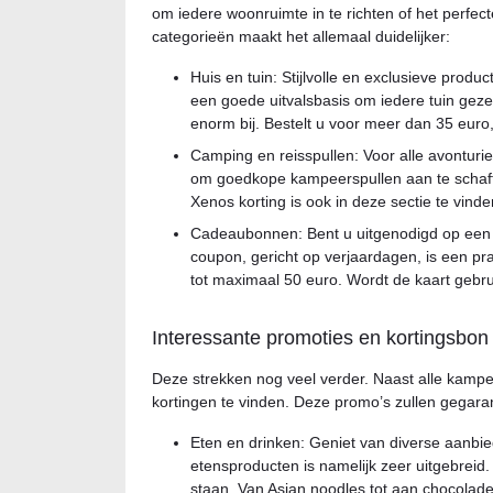
om iedere woonruimte in te richten of het perfec
categorieën maakt het allemaal duidelijker:
Huis en tuin: Stijlvolle en exclusieve product
een goede uitvalsbasis om iedere tuin gezel
enorm bij. Bestelt u voor meer dan 35 euro
Camping en reisspullen: Voor alle avonturi
om goedkope kampeerspullen aan te schaffe
Xenos korting is ook in deze sectie te vinde
Cadeaubonnen: Bent u uitgenodigd op een v
coupon, gericht op verjaardagen, is een pr
tot maximaal 50 euro. Wordt de kaart gebruik
Interessante promoties en kortingsbo
Deze strekken nog veel verder. Naast alle kamp
kortingen te vinden. Deze promo’s zullen gegara
Eten en drinken: Geniet van diverse aanbied
etensproducten is namelijk zeer uitgebreid.
staan. Van Asian noodles tot aan chocola