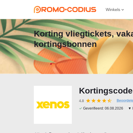
Winkels
Korting vliegtickets, va
kortingsbonnen
Kortingscode
Beoordel
4.8
✓
Geverifieerd:
06.08.2026
▼ 