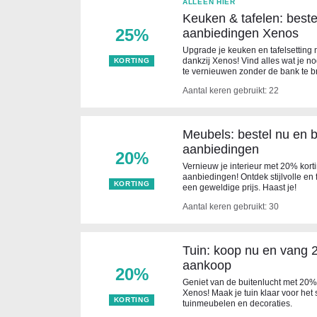
ALLEEN HIER
Keuken & tafelen: best
25%
aanbiedingen Xenos
Upgrade je keuken en tafelsetting
dankzij Xenos! Vind alles wat je no
KORTING
te vernieuwen zonder de bank te b
Aantal keren gebruikt: 22
Meubels: bestel nu en
aanbiedingen
20%
Vernieuw je interieur met 20% kor
aanbiedingen! Ontdek stijlvolle en
KORTING
een geweldige prijs. Haast je!
Aantal keren gebruikt: 30
Tuin: koop nu en vang 
aankoop
20%
Geniet van de buitenlucht met 20% 
Xenos! Maak je tuin klaar voor het
KORTING
tuinmeubelen en decoraties.