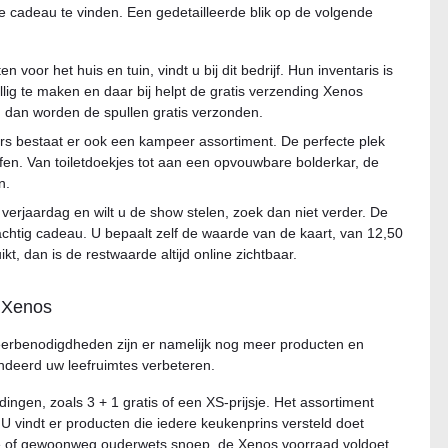
te cadeau te vinden. Een gedetailleerde blik op de volgende
en voor het huis en tuin, vindt u bij dit bedrijf. Hun inventaris is
lig te maken en daar bij helpt de gratis verzending Xenos
, dan worden de spullen gratis verzonden.
ers bestaat er ook een kampeer assortiment. De perfecte plek
n. Van toiletdoekjes tot aan een opvouwbare bolderkar, de
n.
erjaardag en wilt u de show stelen, zoek dan niet verder. De
achtig cadeau. U bepaalt zelf de waarde van de kaart, van 12,50
t, dan is de restwaarde altijd online zichtbaar.
n Xenos
eerbenodigdheden zijn er namelijk nog meer producten en
ndeerd uw leefruimtes verbeteren.
ingen, zoals 3 + 1 gratis of een XS-prijsje. Het assortiment
 U vindt er producten die iedere keukenprins versteld doet
de of gewoonweg ouderwets snoep, de Xenos voorraad voldoet