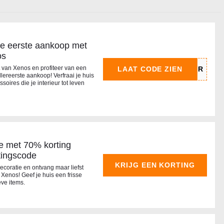
je eerste aankoop met
os
 van Xenos en profiteer van een
LAAT CODE ZIEN
lereerste aankoop! Verfraai je huis
oires die je interieur tot leven
e met 70% korting
tingscode
KRIJG EEN KORTING
coratie en ontvang maar liefst
 Xenos! Geef je huis een frisse
eve items.