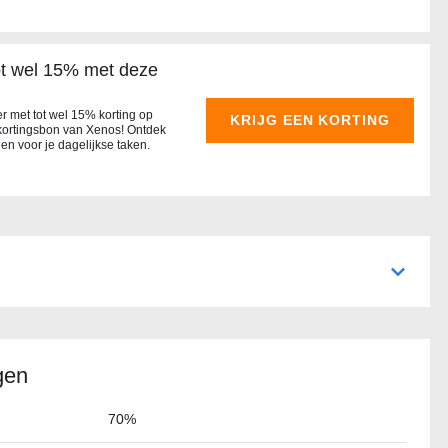
ot wel 15% met deze
 met tot wel 15% korting op
KRIJG EEN KORTING
 kortingsbon van Xenos! Ontdek
en voor je dagelijkse taken.
gen
70%