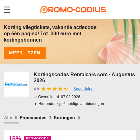
Korting vliegtickets, vakantie actiecode
op één pagina! Tot -300 euro met
kortingsbonnen
MEER LEZEN
Kortingscodes Rentalcars.com • Augustus
2026
Beoordelen
4.8
✓
Geverifieerd:
07.08.2026
▼ Hieronder zijn 6 huidige aanbiedingen
Alle
Promocodes
Kortingen
15%
PROMOCODE