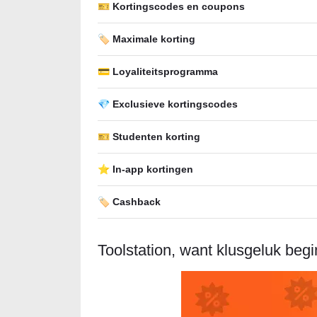
🎫 Kortingscodes en coupons
🏷️ Maximale korting
💳 Loyaliteitsprogramma
💎 Exclusieve kortingscodes
🎫 Studenten korting
⭐ In-app kortingen
🏷️ Cashback
Toolstation, want klusgeluk begin