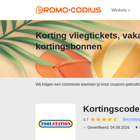
Winkels
Korting vliegtickets, va
kortingsbonnen
Wij krijgen een commissie wanneer jij onze coupons gebruikt
Kortingscode
Beoordel
4.7
✓
Geverifieerd:
04.08.2026
▼ 