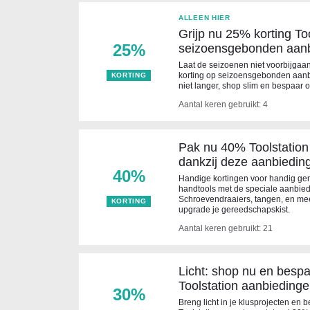
ALLEEN HIER
Grijp nu 25% korting To
25%
seizoensgebonden aan
Laat de seizoenen niet voorbijgaa
korting op seizoensgebonden aanbi
KORTING
niet langer, shop slim en bespaar o
Aantal keren gebruikt: 4
Pak nu 40% Toolstation 
dankzij deze aanbiedin
40%
Handige kortingen voor handig ge
handtools met de speciale aanbied
Schroevendraaiers, tangen, en meer
KORTING
upgrade je gereedschapskist.
Aantal keren gebruikt: 21
Licht: shop nu en besp
Toolstation aanbieding
30%
Breng licht in je klusprojecten en b