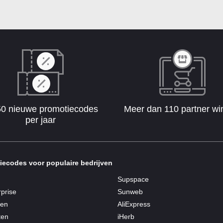
50 nieuwe promotiecodes
Meer dan 110 partner wi
per jaar
iecodes voor populaire bedrijven
Supspace
prise
Sunweb
ren
AliExpress
ten
iHerb